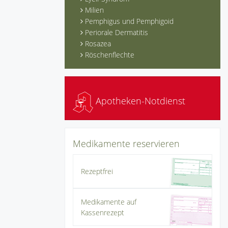
Milien
Pemphigus und Pemphigoid
Periorale Dermatitis
Rosazea
Röschenflechte
Apotheken-Notdienst
Medikamente reservieren
Rezeptfrei
Medikamente auf
Kassenrezept