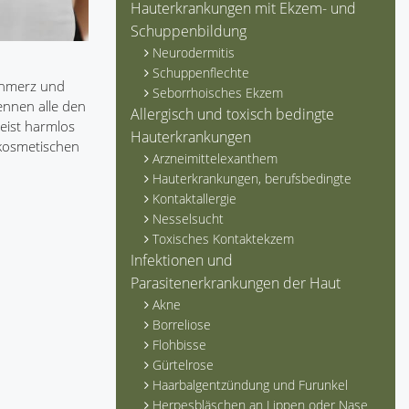
Hauterkrankungen mit Ekzem- und
Schuppenbildung
Neurodermitis
Schuppenflechte
chmerz und
Seborrhoisches Ekzem
ennen alle den
Allergisch und toxisch bedingte
meist harmlos
Hauterkrankungen
 kosmetischen
Arzneimittelexanthem
Hauterkrankungen, berufsbedingte
Kontaktallergie
Nesselsucht
Toxisches Kontaktekzem
Infektionen und
Parasitenerkrankungen der Haut
Akne
Borreliose
Flohbisse
Gürtelrose
Haarbalgentzündung und Furunkel
Herpesbläschen an Lippen oder Nase