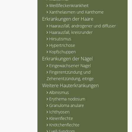
Weißfleckenkrankheit
Xanthelasmen und Xanthome
Erkrankungen der Haare
Haarausfall, androgener und diffuser
Haarausfall, kreisrunder
Hirsutismus
Hypertrichose
Kopfschuppen
Erkrankungen der Nägel
Eingewachsener Nagel
Fingerentzündung und
Zehenentzündung, eitrige
Weitere Hauterkrankungen
Albinismus
Erythema nodosum
Granuloma anulare
Ichthyosen
Kleienflechte
Knötchenflechte
Lyell-Syndrom