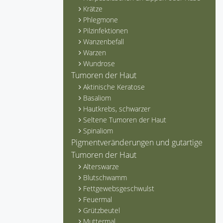
Krätze
Phlegmone
Pilzinfektionen
Wanzenbefall
Warzen
Wundrose
Tumoren der Haut
Aktinische Keratose
Basaliom
Hautkrebs, schwarzer
Seltene Tumoren der Haut
Spinaliom
Pigmentveränderungen und gutartige
Tumoren der Haut
Alterswarze
Blutschwamm
Fettgewebsgeschwulst
Feuermal
Grützbeutel
Muttermal